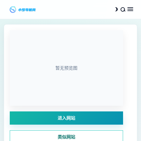
暂无预览图
进入网站
类似网站